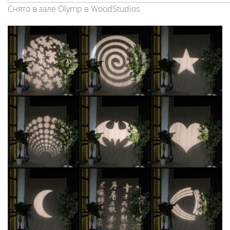
Снято в зале Olymp в WoodStudios